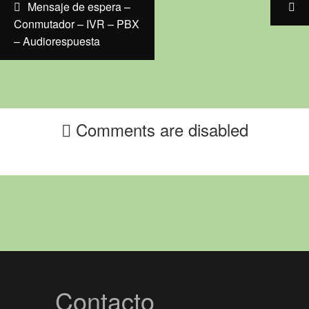
Post navigation
Mensaje de espera –
Conmutador – IVR – PBX
– Audiorespuesta
Comments are disabled
Contacto