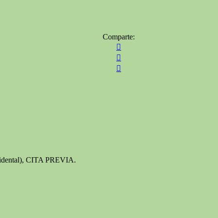
Comparte:



ccidental), CITA PREVIA.